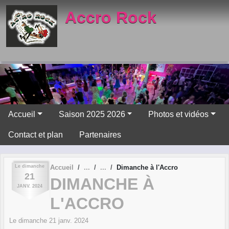
Panneau de gestion des cookies
Accro Rock
Accueil
Saison 2025 2026
Photos et vidéos
Contact et plan
Partenaires
Le
dimanche
Accueil
Dimanche à l'Accro
21
DIMANCHE À
JANV.
2024
L'ACCRO
Le
dimanche
21
janv.
2024